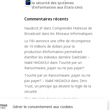
la sécurité des systèmes
d’information aux États-Unis
Commentaires récents
Haudicot JP
dans
Comprendre l’Adresse de
Broadcast dans les Réseaux Informatiques
Le FBI annonce une offre de récompense
de 10 millions de dollars pour la
production d’information permettant
d’arrêter les individus derrière DarkSide! –
Nabil HADAOUI
dans
Touché par un
Ransomware, payer ou ne pas payer?
Touché par un Ransomware, payer ou ne
pas payer? – Nabil HADAOUI
dans
Zero
Trust, un principe qui devient la règle de la
sécurité
Choutita Aziz
dans
Les principales
mesures administratives de sécurité de
Gérer le consentement aux cookies
l’information