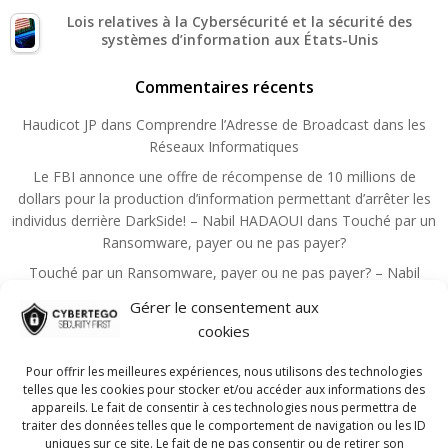
Lois relatives à la Cybersécurité et la sécurité des
systèmes d’information aux États-Unis
Commentaires récents
Haudicot JP
dans
Comprendre l’Adresse de Broadcast dans les
Réseaux Informatiques
Le FBI annonce une offre de récompense de 10 millions de
dollars pour la production d’information permettant d’arrêter les
individus derrière DarkSide! – Nabil HADAOUI
dans
Touché par un
Ransomware, payer ou ne pas payer?
Touché par un Ransomware, payer ou ne pas payer? – Nabil
HADAOUI
dans
Zero Trust, un principe qui devient la règle de la
Gérer le consentement aux
sécurité
cookies
Choutita Aziz
dans
Les principales mesures administratives de
sécurité de l’information
Pour offrir les meilleures expériences, nous utilisons des technologies
telles que les cookies pour stocker et/ou accéder aux informations des
Nadmin
dans
Guide pour réussir la certification CISSP!
appareils. Le fait de consentir à ces technologies nous permettra de
traiter des données telles que le comportement de navigation ou les ID
uniques sur ce site. Le fait de ne pas consentir ou de retirer son