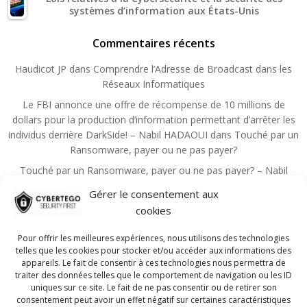
systèmes d’information aux États-Unis
Commentaires récents
Haudicot JP
dans
Comprendre l’Adresse de Broadcast dans les
Réseaux Informatiques
Le FBI annonce une offre de récompense de 10 millions de
dollars pour la production d’information permettant d’arrêter les
individus derrière DarkSide! – Nabil HADAOUI
dans
Touché par un
Ransomware, payer ou ne pas payer?
Touché par un Ransomware, payer ou ne pas payer? – Nabil
HADAOUI
dans
Zero Trust, un principe qui devient la règle de la
Gérer le consentement aux
sécurité
cookies
Choutita Aziz
dans
Les principales mesures administratives de
sécurité de l’information
Pour offrir les meilleures expériences, nous utilisons des technologies
telles que les cookies pour stocker et/ou accéder aux informations des
Nadmin
dans
Guide pour réussir la certification CISSP!
appareils. Le fait de consentir à ces technologies nous permettra de
traiter des données telles que le comportement de navigation ou les ID
uniques sur ce site. Le fait de ne pas consentir ou de retirer son
consentement peut avoir un effet négatif sur certaines caractéristiques