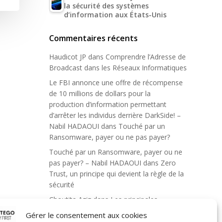
la sécurité des systèmes
d’information aux États-Unis
Commentaires récents
Haudicot JP
dans
Comprendre l’Adresse de
Broadcast dans les Réseaux Informatiques
Le FBI annonce une offre de récompense
de 10 millions de dollars pour la
production d’information permettant
d’arrêter les individus derrière DarkSide! –
Nabil HADAOUI
dans
Touché par un
Ransomware, payer ou ne pas payer?
Touché par un Ransomware, payer ou ne
pas payer? – Nabil HADAOUI
dans
Zero
Trust, un principe qui devient la règle de la
sécurité
Choutita Aziz
dans
Les principales
mesures administratives de sécurité de
Gérer le consentement aux cookies
l’information