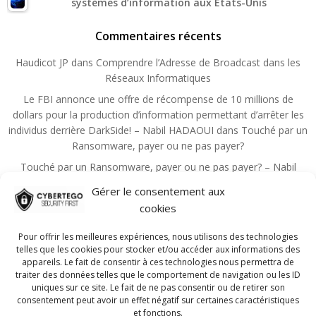
systèmes d’information aux États-Unis
Commentaires récents
Haudicot JP
dans
Comprendre l’Adresse de Broadcast dans les
Réseaux Informatiques
Le FBI annonce une offre de récompense de 10 millions de
dollars pour la production d’information permettant d’arrêter les
individus derrière DarkSide! – Nabil HADAOUI
dans
Touché par un
Ransomware, payer ou ne pas payer?
Touché par un Ransomware, payer ou ne pas payer? – Nabil
HADAOUI
dans
Zero Trust, un principe qui devient la règle de la
Gérer le consentement aux
sécurité
cookies
Choutita Aziz
dans
Les principales mesures administratives de
sécurité de l’information
Pour offrir les meilleures expériences, nous utilisons des technologies
telles que les cookies pour stocker et/ou accéder aux informations des
Nadmin
dans
Guide pour réussir la certification CISSP!
appareils. Le fait de consentir à ces technologies nous permettra de
traiter des données telles que le comportement de navigation ou les ID
uniques sur ce site. Le fait de ne pas consentir ou de retirer son
consentement peut avoir un effet négatif sur certaines caractéristiques
et fonctions.