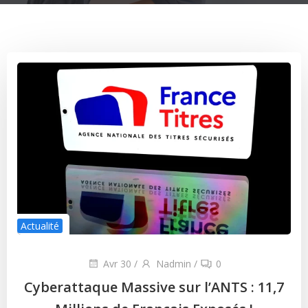
Actualité
Avr 30
/
Nadmin
/
0
Cyberattaque Massive sur l’ANTS : 11,7