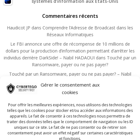
systèmes d’information aux États-Unis
Commentaires récents
Haudicot JP
dans
Comprendre l’Adresse de Broadcast dans les
Réseaux Informatiques
Le FBI annonce une offre de récompense de 10 millions de
dollars pour la production d’information permettant d’arrêter les
individus derrière DarkSide! – Nabil HADAOUI
dans
Touché par un
Ransomware, payer ou ne pas payer?
Touché par un Ransomware, payer ou ne pas payer? – Nabil
HADAOUI
dans
Zero Trust, un principe qui devient la règle de la
Gérer le consentement aux
sécurité
cookies
Choutita Aziz
dans
Les principales mesures administratives de
sécurité de l’information
Pour offrir les meilleures expériences, nous utilisons des technologies
telles que les cookies pour stocker et/ou accéder aux informations des
Nadmin
dans
Guide pour réussir la certification CISSP!
appareils. Le fait de consentir à ces technologies nous permettra de
traiter des données telles que le comportement de navigation ou les ID
uniques sur ce site. Le fait de ne pas consentir ou de retirer son
consentement peut avoir un effet négatif sur certaines caractéristiques
et fonctions.