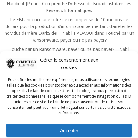
Haudicot JP
dans
Comprendre l’Adresse de Broadcast dans les
Réseaux Informatiques
Le FBI annonce une offre de récompense de 10 millions de
dollars pour la production d’information permettant d’arrêter les
individus derrière DarkSide! – Nabil HADAOUI
dans
Touché par un
Ransomware, payer ou ne pas payer?
Touché par un Ransomware, payer ou ne pas payer? – Nabil
HADAOUI
dans
Zero Trust, un principe qui devient la règle de la
Gérer le consentement aux
sécurité
cookies
Choutita Aziz
dans
Les principales mesures administratives de
sécurité de l’information
Pour offrir les meilleures expériences, nous utilisons des technologies
telles que les cookies pour stocker et/ou accéder aux informations des
Nadmin
dans
Guide pour réussir la certification CISSP!
appareils. Le fait de consentir à ces technologies nous permettra de
traiter des données telles que le comportement de navigation ou les ID
uniques sur ce site. Le fait de ne pas consentir ou de retirer son
consentement peut avoir un effet négatif sur certaines caractéristiques
et fonctions.
Accepter