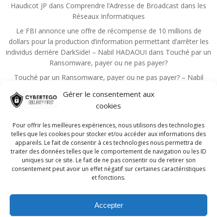
Haudicot JP
dans
Comprendre l’Adresse de Broadcast dans les
Réseaux Informatiques
Le FBI annonce une offre de récompense de 10 millions de
dollars pour la production d’information permettant d’arrêter les
individus derrière DarkSide! – Nabil HADAOUI
dans
Touché par un
Ransomware, payer ou ne pas payer?
Touché par un Ransomware, payer ou ne pas payer? – Nabil
HADAOUI
dans
Zero Trust, un principe qui devient la règle de la
Gérer le consentement aux
sécurité
cookies
Choutita Aziz
dans
Les principales mesures administratives de
sécurité de l’information
Pour offrir les meilleures expériences, nous utilisons des technologies
telles que les cookies pour stocker et/ou accéder aux informations des
Nadmin
dans
Guide pour réussir la certification CISSP!
appareils. Le fait de consentir à ces technologies nous permettra de
traiter des données telles que le comportement de navigation ou les ID
uniques sur ce site. Le fait de ne pas consentir ou de retirer son
consentement peut avoir un effet négatif sur certaines caractéristiques
et fonctions.
Accepter