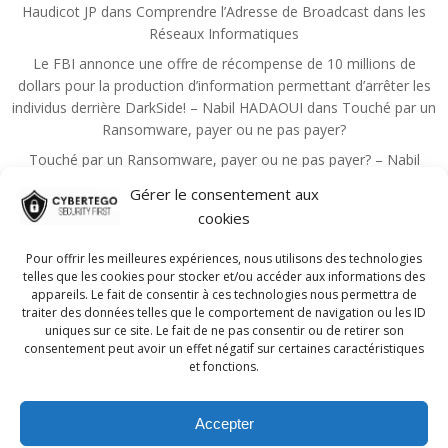
Haudicot JP
dans
Comprendre l’Adresse de Broadcast dans les
Réseaux Informatiques
Le FBI annonce une offre de récompense de 10 millions de
dollars pour la production d’information permettant d’arrêter les
individus derrière DarkSide! – Nabil HADAOUI
dans
Touché par un
Ransomware, payer ou ne pas payer?
Touché par un Ransomware, payer ou ne pas payer? – Nabil
HADAOUI
dans
Zero Trust, un principe qui devient la règle de la
Gérer le consentement aux
sécurité
cookies
Choutita Aziz
dans
Les principales mesures administratives de
sécurité de l’information
Pour offrir les meilleures expériences, nous utilisons des technologies
telles que les cookies pour stocker et/ou accéder aux informations des
Nadmin
dans
Guide pour réussir la certification CISSP!
appareils. Le fait de consentir à ces technologies nous permettra de
traiter des données telles que le comportement de navigation ou les ID
uniques sur ce site. Le fait de ne pas consentir ou de retirer son
consentement peut avoir un effet négatif sur certaines caractéristiques
et fonctions.
Accepter